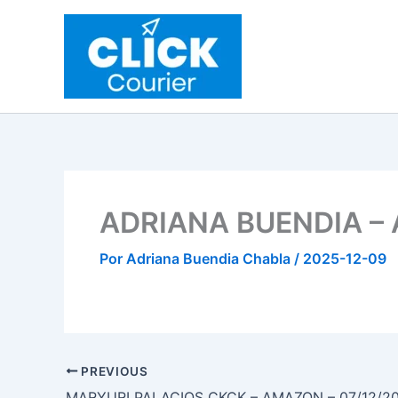
Ir
al
contenido
ADRIANA BUENDIA – 
Por
Adriana Buendia Chabla
/
2025-12-09
PREVIOUS
MARYURI PALACIOS CKCK – AMAZON – 07/12/2