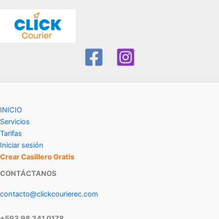
INICIO
Servicios
Tarifas
Iniciar sesión
Crear Casillero Gratis
CONTÁCTANOS
contacto@clickcourierec.com
+593 98 341 0178