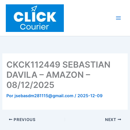
Ir
al
contenido
CKCK112449 SEBASTIAN
DAVILA – AMAZON –
08/12/2025
Por
jsebasdm281115@gmail.com
/
2025-12-09
PREVIOUS
NEXT