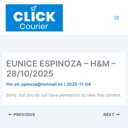
Ir
al
contenido
EUNICE ESPINOZA – H&M –
28/10/2025
Por
eli_spinoza@hotmail.es
/
2025-11-04
Sorry, but you do not have permission to view this content.
PREVIOUS
NEXT