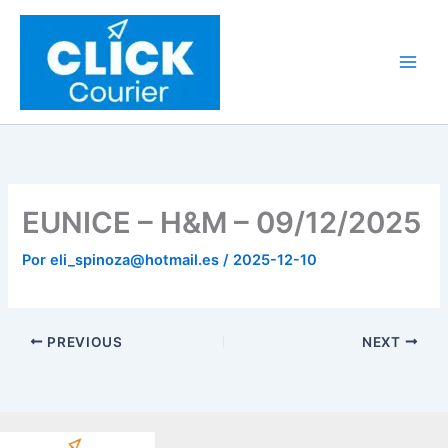
Ir
al
contenido
EUNICE – H&M – 09/12/2025
Por
eli_spinoza@hotmail.es
/
2025-12-10
PREVIOUS
NEXT