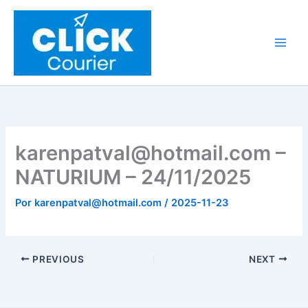
Ir
al
contenido
karenpatval@hotmail.com –
NATURIUM – 24/11/2025
Por
karenpatval@hotmail.com
/
2025-11-23
PREVIOUS
NEXT