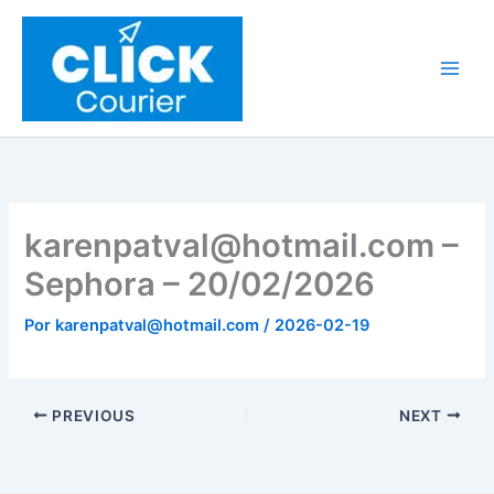
Ir
al
contenido
karenpatval@hotmail.com –
Sephora – 20/02/2026
Por
karenpatval@hotmail.com
/
2026-02-19
PREVIOUS
NEXT