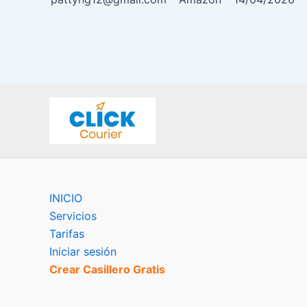
INICIO
Servicios
Tarifas
Iniciar sesión
Crear Casillero Gratis