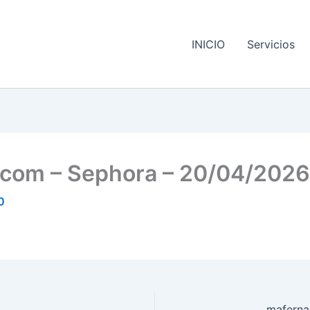
INICIO
Servicios
.com – Sephora – 20/04/2026
0
maferna