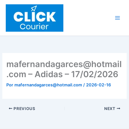
Ir
al
contenido
mafernandagarces@hotmail
.com – Adidas – 17/02/2026
Por
mafernandagarces@hotmail.com
/
2026-02-16
PREVIOUS
NEXT