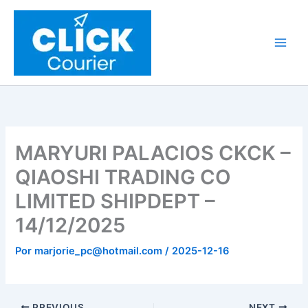
Ir
al
contenido
MARYURI PALACIOS CKCK –
QIAOSHI TRADING CO
LIMITED SHIPDEPT –
14/12/2025
Por
marjorie_pc@hotmail.com
/
2025-12-16
PREVIOUS
NEXT