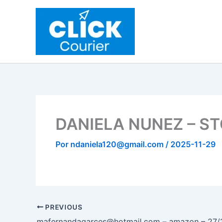
Ir
al
contenido
DANIELA NUNEZ – ST
Por
ndaniela120@gmail.com
/
2025-11-29
PREVIOUS
mafernandagarces@hotmail.com – amazon – 27/