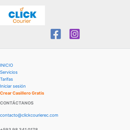
INICIO
Servicios
Tarifas
Iniciar sesión
Crear Casillero Gratis
CONTÁCTANOS
contacto@clickcourierec.com
+593 98 341 0178