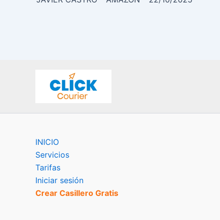
INICIO
Servicios
Tarifas
Iniciar sesión
Crear Casillero Gratis