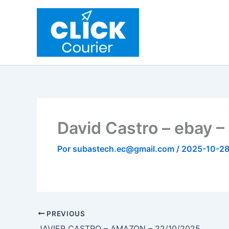
Ir
al
contenido
David Castro – ebay 
Por
subastech.ec@gmail.com
/
2025-10-2
PREVIOUS
JAVIER CASTRO – AMAZON – 22/10/2025