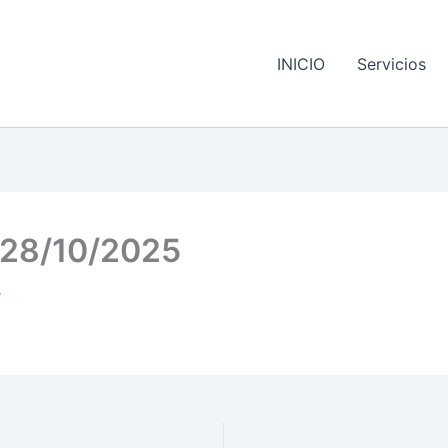
INICIO
Servicios
– 28/10/2025
8