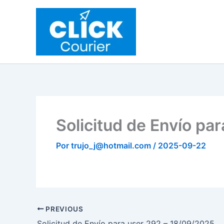
Ir
al
contenido
Solicitud de Envío pa
Por
trujo_j@hotmail.com
/
2025-09-22
PREVIOUS
Solicitud de Envío para user 292 – 18/09/2025