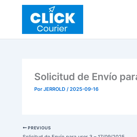
Ir
al
contenido
Solicitud de Envío pa
Por
JERROLD
/
2025-09-16
PREVIOUS
Solicitud de Envío para user 3 – 17/09/2025