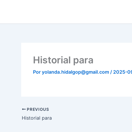
Ir
al
contenido
Historial para
Por
yolanda.hidalgop@gmail.com
/
2025-0
PREVIOUS
Historial para