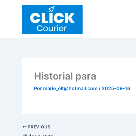
Ir
al
contenido
Historial para
Por
marie_elt@hotmail.com
/
2025-09-16
PREVIOUS
Historial para