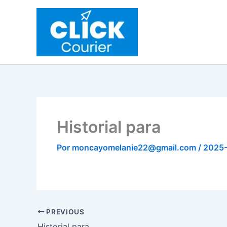
Ir
al
contenido
Historial para
Por
moncayomelanie22@gmail.com
/
2025-
PREVIOUS
Historial para