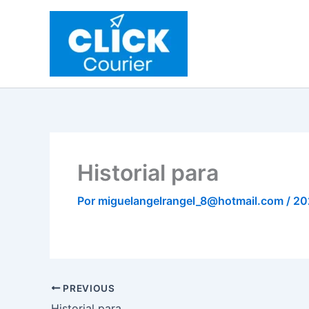
Ir
al
contenido
Historial para
Por
miguelangelrangel_8@hotmail.com
/
20
PREVIOUS
Historial para