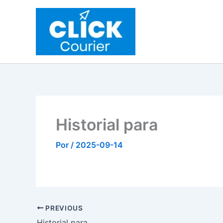
Ir
al
contenido
Historial para
Por
/
2025-09-14
PREVIOUS
Historial para