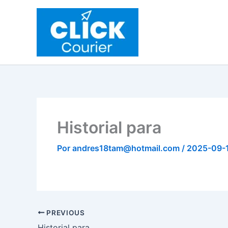
Ir
al
contenido
Historial para
Por
andres18tam@hotmail.com
/
2025-09-
PREVIOUS
Historial para