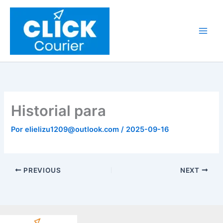
Ir
al
contenido
Historial para
Por
elielizu1209@outlook.com
/
2025-09-16
PREVIOUS
NEXT