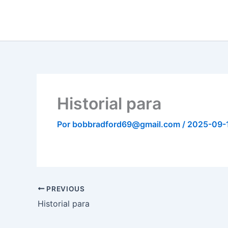
Ir
al
contenido
Historial para
Por
bobbradford69@gmail.com
/
2025-09-
PREVIOUS
Historial para