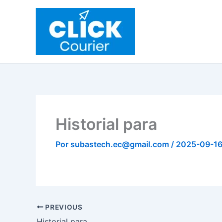
Ir
al
contenido
Historial para
Por
subastech.ec@gmail.com
/
2025-09-1
PREVIOUS
Historial para