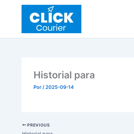
Ir
al
contenido
Historial para
Por
/
2025-09-14
PREVIOUS
Historial para