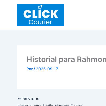
Ir
al
contenido
Historial para Rahmo
Por
/
2025-09-17
PREVIOUS
Historial para Nadia Murrieta Castro